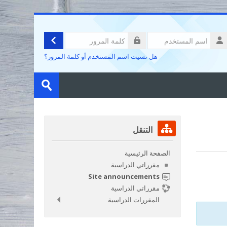
الدخول
تسجيل
سم
لمستخدم
لمة
هل نسيت اسم المستخدم أو كلمة المرور؟
لمرور
البحث
في
تسليم
المقررات
الدراسية
تجاوز التنقل
التنقل
الصفحة الرئيسية
مقرراتي الدراسية
Site announcements
مقرراتي الدراسية
المقررات الدراسية