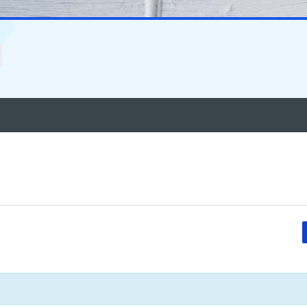
ا
ا
ك
ا
ث في المنتديات